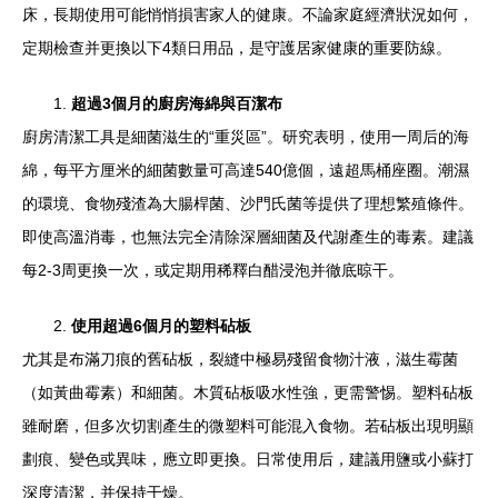
床，長期使用可能悄悄損害家人的健康。不論家庭經濟狀況如何，
定期檢查并更換以下4類日用品，是守護居家健康的重要防線。
1.
超過3個月的廚房海綿與百潔布
廚房清潔工具是細菌滋生的“重災區”。研究表明，使用一周后的海
綿，每平方厘米的細菌數量可高達540億個，遠超馬桶座圈。潮濕
的環境、食物殘渣為大腸桿菌、沙門氏菌等提供了理想繁殖條件。
即使高溫消毒，也無法完全清除深層細菌及代謝產生的毒素。建議
每2-3周更換一次，或定期用稀釋白醋浸泡并徹底晾干。
2.
使用超過6個月的塑料砧板
尤其是布滿刀痕的舊砧板，裂縫中極易殘留食物汁液，滋生霉菌
（如黃曲霉素）和細菌。木質砧板吸水性強，更需警惕。塑料砧板
雖耐磨，但多次切割產生的微塑料可能混入食物。若砧板出現明顯
劃痕、變色或異味，應立即更換。日常使用后，建議用鹽或小蘇打
深度清潔，并保持干燥。