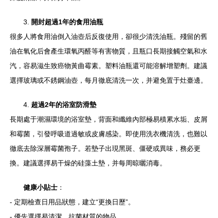
3.
開封超過1年的食用油瓶
很多人將食用油倒入油壺后反復使用，卻很少清洗油瓶。殘留的舊
油在氧化后會產生環氧丙醛等有害物質，且瓶口長期接觸空氣和水
汽，容易滋生致癌物黃曲霉素。塑料油瓶還可能溶解增塑劑。建議
選擇玻璃或不銹鋼油壺，每月徹底清洗一次，并避免置于灶臺邊。
4.
超過2年的浴室防滑墊
長期處于潮濕環境的浴室墊，背面和纖維內部極易積累水垢、皮屑
和霉菌，引發呼吸道過敏或皮膚感染。即使用洗衣機清洗，也難以
徹底去除深層霉菌孢子。若墊子出現黑斑、僵硬或異味，務必更
換。建議選擇易干燥的硅藻土墊，并每周晾曬消毒。
健康小貼士
：
- 定期檢查日用品狀態，建立“更換日歷”。
- 優先選擇易清潔、抗菌材質的物品。