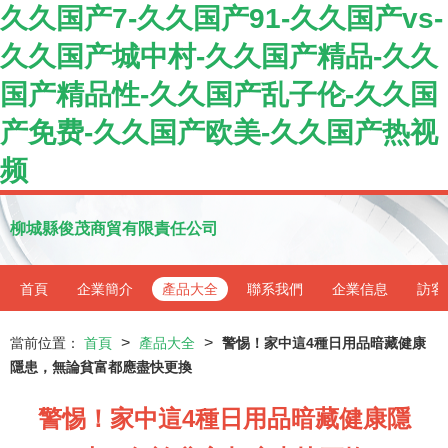
久久国产7-久久国产91-久久国产vs-
久久国产城中村-久久国产精品-久久
国产精品性-久久国产乱子伦-久久国
产免费-久久国产欧美-久久国产热视
频
柳城縣俊茂商貿有限責任公司
首頁
企業簡介
產品大全
聯系我們
企業信息
訪客
>
>
當前位置：
首頁
產品大全
警惕！家中這4種日用品暗藏健康
隱患，無論貧富都應盡快更換
警惕！家中這4種日用品暗藏健康隱