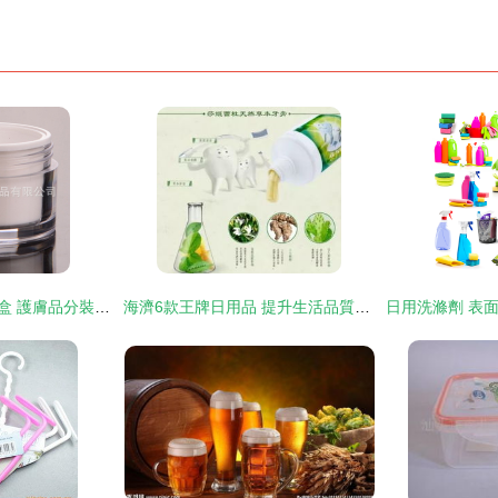
30g自然堂斜蓋膏霜盒 護膚品分裝盒的精致選擇與包裝全解析
海濟6款王牌日用品 提升生活品質，今天你用了嗎？