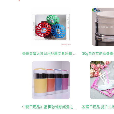
臺州黃巖天景日用品廠文具連鎖 品質生活，創富共贏
中藝日用品加盟 開啟連鎖經營之路的投資指南