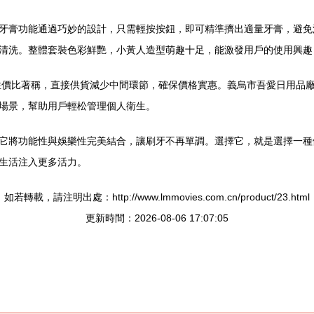
牙膏功能通過巧妙的設計，只需輕按按鈕，即可精準擠出適量牙膏，避免
清洗。整體套裝色彩鮮艷，小黃人造型萌趣十足，能激發用戶的使用興趣
高性價比著稱，直接供貨減少中間環節，確保價格實惠。義烏市吾愛日用品
場景，幫助用戶輕松管理個人衛生。
它將功能性與娛樂性完美結合，讓刷牙不再單調。選擇它，就是選擇一種
生活注入更多活力。
如若轉載，請注明出處：http://www.lmmovies.com.cn/product/23.html
更新時間：2026-08-06 17:07:05