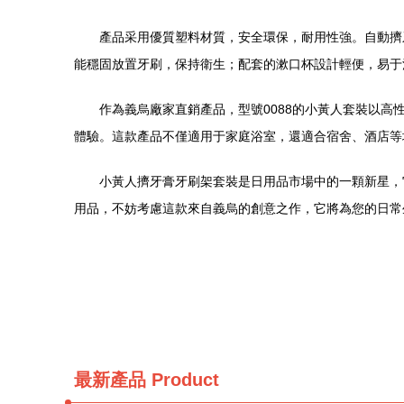
產品采用優質塑料材質，安全環保，耐用性強。自動擠
能穩固放置牙刷，保持衛生；配套的漱口杯設計輕便，易于
作為義烏廠家直銷產品，型號0088的小黃人套裝以
體驗。這款產品不僅適用于家庭浴室，還適合宿舍、酒店等
小黃人擠牙膏牙刷架套裝是日用品市場中的一顆新星，
用品，不妨考慮這款來自義烏的創意之作，它將為您的日常
最新產品
Product